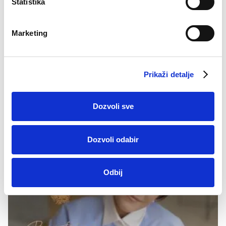
Statistika
Marketing
12.09.2025
Alma Ras Basic linija – Kada biraš
Prikaži detalje
trajno, biraš pametno
U svijetu gdje moda često žuri i trendovi prolaze brže nego
Dozvoli sve
dani, Alma Ras donosi unaprijeđenu BASIC liniju stvorenu
da…
Dozvoli odabir
Odbij