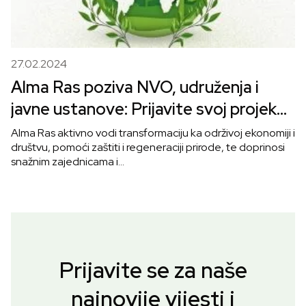
27.02.2024
Alma Ras poziva NVO, udruženja i
javne ustanove: Prijavite svoj projekat
na temu “Priroda koju volim”
Alma Ras aktivno vodi transformaciju ka održivoj ekonomiji i
društvu, pomoći zaštiti i regeneraciji prirode, te doprinosi
snažnim zajednicama i…
Prijavite se za naše
najnovije vijesti i