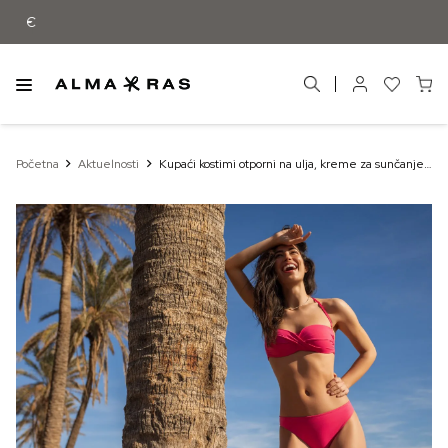
Besplatna dostava samo za narudžbe izn
Početna
Aktuelnosti
Kupaći kostimi otporni na ulja, kreme za sunčanje,
pijesak – moguće je sa Alma Ras