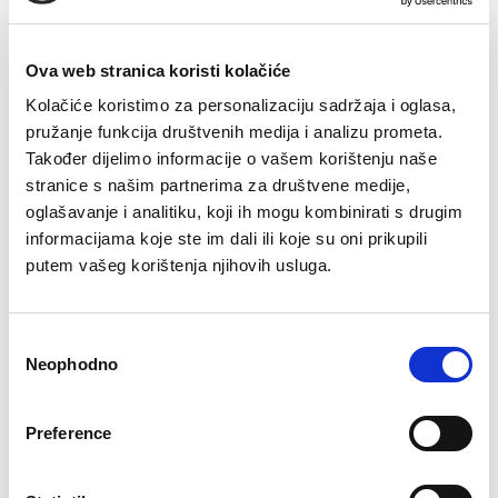
Ova web stranica koristi kolačiće
Kolačiće koristimo za personalizaciju sadržaja i oglasa,
12.09.2025
pružanje funkcija društvenih medija i analizu prometa.
POZIV NA UČEŠĆE INDUSTRY DAY 3
Također dijelimo informacije o vašem korištenju naše
stranice s našim partnerima za društvene medije,
ALMA RAS INDUSTRY DAY #03 UVOD Alma Ras raspisuje
oglašavanje i analitiku, koji ih mogu kombinirati s drugim
javni poziv za profesionalne dizajnere i diplomirane
informacijama koje ste im dali ili koje su oni prikupili
dizajnere koji su završili…
putem vašeg korištenja njihovih usluga.
Consent
Neophodno
Selection
Preference