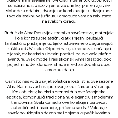
odabranim materijalima, ovi kostimi garantuju udobnost i
sofisticiranost u isto vrijeme. Za one koji preferiraju više
slobode u odabiru, dvodijelne kombinacije su dizajnirane
tako da istaknu vašu figuru i omoguće vam da zablistate
na svakom koraku.
Budući da Alma Ras uvijek stremi ka savršenstvu, materijale
koje koristi su bielastični, glatki i nježni, pružajući
fantastično pristajanje uz tijelo i istovremeno osiguravajući
zaštitu od UV zraka. Otporni na ulja, kreme za sunčanje i
pijesak, ovi kostimi su idealni pratitelji za sve vaše plažne
avanture. Svaki model krasi silikonski Alma Ras logo, dok
pojedini modeli donose i shape efekt za dodatnu dozu
samopouzdanja.
Osim što nas vodi u svijet sofisticiranosti i stila, ove sezone
Alma Ras nas vodi i na putovanje kroz čarobnu Valensiju.
Kroz objektiv, kolekcija prenosi duh ove španjolske
ljepotice, kombinujući tradicionalnu eleganciju s modernim
trendovima. Svaki komad iz ove kolekcije nosi pečat
autentičnosti i inspiracije, pri čemu se draž Valensije
savršeno uklopila s dezenima i bojama kupaćih kostima.