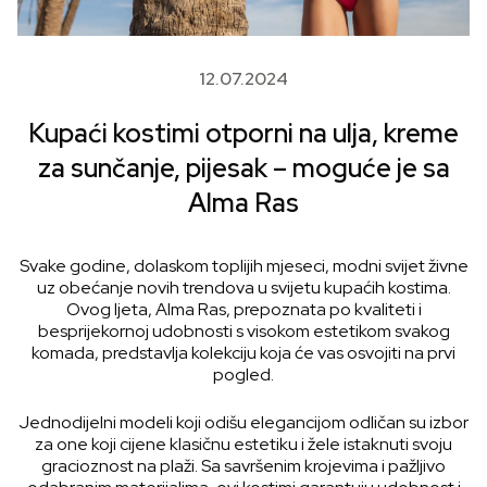
12.07.2024
Kupaći kostimi otporni na ulja, kreme
za sunčanje, pijesak – moguće je sa
Alma Ras
Svake godine, dolaskom toplijih mjeseci, modni svijet živne
uz obećanje novih trendova u svijetu kupaćih kostima.
Ovog ljeta, Alma Ras, prepoznata po kvaliteti i
besprijekornoj udobnosti s visokom estetikom svakog
komada, predstavlja kolekciju koja će vas osvojiti na prvi
pogled.
Jednodijelni modeli koji odišu elegancijom odličan su izbor
za one koji cijene klasičnu estetiku i žele istaknuti svoju
gracioznost na plaži. Sa savršenim krojevima i pažljivo