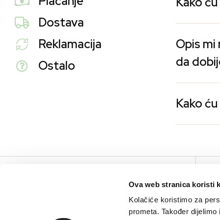
Plaćanje
Kako ću 
Dostava
Reklamacija
Opis mi 
da dobij
Ostalo
Kako ću 
V
Ova web stranica koristi 
Kolačiće koristimo za perso
prometa. Također dijelimo