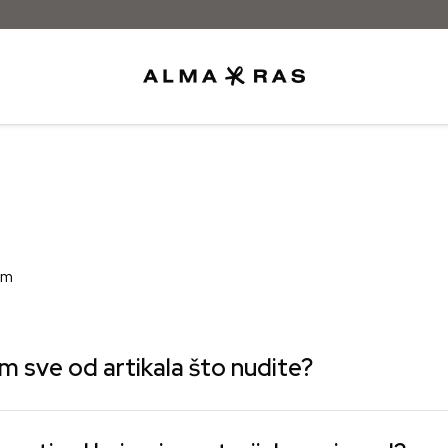
Besplatna dostava samo za narudžbe iz
im
dim sve od artikala što nudite?