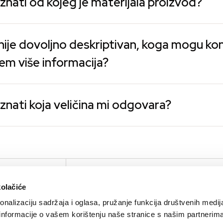
znati od kojeg je materijala proizvod?
nije dovoljno deskriptivan, koga mogu kon
em više informacija?
znati koja veličina mi odgovara?
IRTUAL TOUR
KOMPANIJA
KONTAKTIRAJTE N
kolačiće
O nama
Kontakt
nalizaciju sadržaja i oglasa, pružanje funkcija društvenih medija
Brendovi
Press
 informacije o vašem korištenju naše stranice s našim partnerim