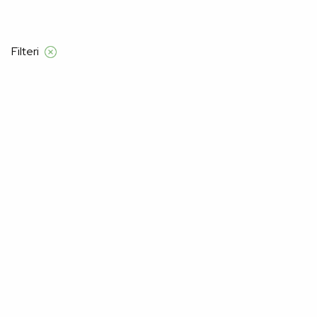
Besplatna dostava samo za narudžbe izn
Filteri
Početna
Manners
Muškarci
Kolekcija
Kolekcija
–32%
–32%