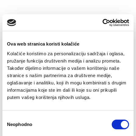
–32%
–22%
Ova web stranica koristi kolačiće
Kolačiće koristimo za personalizaciju sadržaja i oglasa,
pružanje funkcija društvenih medija i analizu prometa.
Također dijelimo informacije o vašem korištenju naše
stranice s našim partnerima za društvene medije,
Majica Oskar
Dukserica s
kapuljačom Adam
oglašavanje i analitiku, koji ih mogu kombinirati s drugim
Original
Current
€
25.51
€
17.43
price
price
Original
Current
€
56.25
€
43.92
informacijama koje ste im dali ili koje su oni prikupili
was:
is:
price
price
putem vašeg korištenja njihovih usluga.
€25.51.
€17.43.
was:
is:
€56.25.
€43.92.
–22%
–22%
Consent
Neophodno
Selection