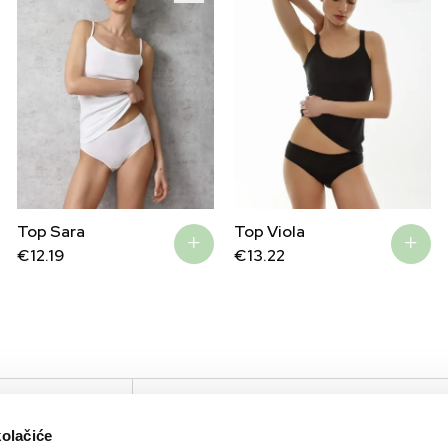
Top Sara
Top Viola
€
12.19
€
13.22
IRTUAL TOUR
KOMPANIJA
KONTAKTIRAJTE N
kolačiće