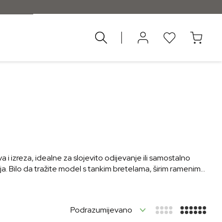
ad 55 €
 izreza, idealne za slojevito odijevanje ili samostalno
nja. Bilo da tražite model s tankim bretelama, širim ramenima
 s ostatkom garderobe. Otkrijte bezvremenske potkošulje