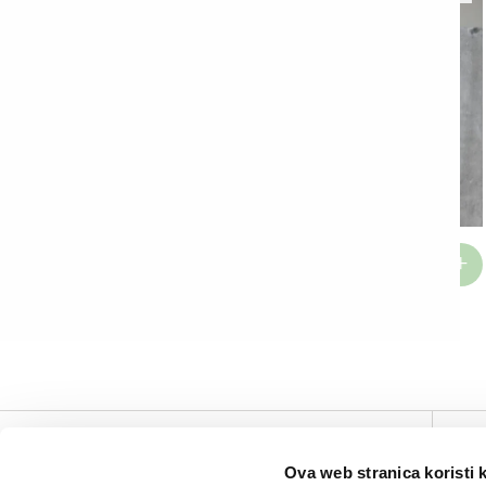
Top Ema
Top Emina
€
12.19
€
12.19
V
Ova web stranica koristi 