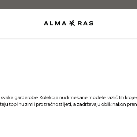
Besplatna dostava samo za narudžbe izn
ake garderobe. Kolekcija nudi mekane modele različitih krojeva i
ju toplinu zimi i prozračnost ljeti, a zadržavaju oblik nakon pra
du pokreta. Neutralne boje omogućuju jednostavno kombiniranje
eg svakodnevnog stila.