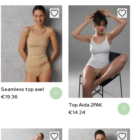
Seamless top axel
€
19.36
Top Aida 2PAK
€
14.24