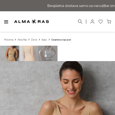
Besplatna dostava samo za narudžbe izna
Početna
Alma Ras
Žene
Basic
Seamless top axel