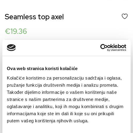
Seamless top axel
€
19.36
Šifra artikla: SLO-GD06134-000
COLOR
Ova web stranica koristi kolačiće
Kolačiće koristimo za personalizaciju sadržaja i oglasa,
VELIČINE ZA ŽENE
pružanje funkcija društvenih medija i analizu prometa.
36
38
40
42
44
Također dijelimo informacije o vašem korištenju naše
stranice s našim partnerima za društvene medije,
Kalkulator velicine
oglašavanje i analitiku, koji ih mogu kombinirati s drugim
informacijama koje ste im dali ili koje su oni prikupili
-
+
DODAJTE U KORPU
putem vašeg korištenja njihovih usluga.