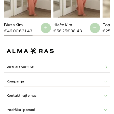
Bluza Kim
Hlače Kim
Top M
Original
Current
Original
Current
Origin
Curre
€
46.00
€
31.43
€
56.25
€
38.43
€
25.5
price
price
price
price
price
price
was:
is:
was:
is:
was:
is:
€46.00.
€31.43.
€56.25.
€38.43.
€25.5
€12.4
Virtual tour 360
Kompanija
Kontaktirajte nas
Podrška i pomoć