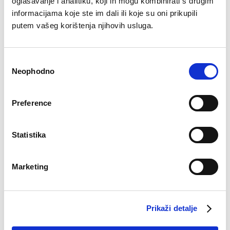
oglašavanje i analitiku, koji ih mogu kombinirati s drugim
informacijama koje ste im dali ili koje su oni prikupili
putem vašeg korištenja njihovih usluga.
Axel majica Dalija
Šorc Dalal
Consent
Original
Current
Original
Current
€
16.29
€
9.54
€
33.71
€
23.03
price
price
price
price
Neophodno
Selection
was:
is:
was:
is:
€16.29.
€9.54.
€33.71.
€23.03.
–51%
–32%
Preference
Statistika
Marketing
Prikaži detalje
Top Monika
Ogrtač Esma