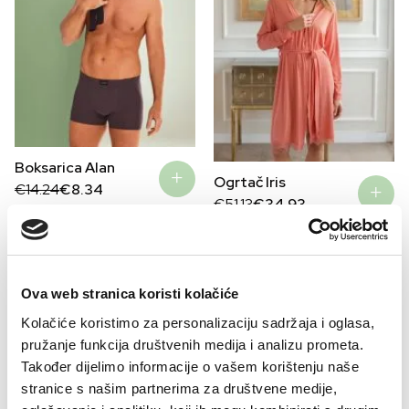
Boksarica Alan
Ogrtač Iris
Original
Current
€
14.24
€
8.34
price
price
Original
Current
€
51.13
€
34.93
was:
is:
price
price
€14.24.
€8.34.
was:
is:
€51.13.
€34.93.
–32%
–41%
Ova web stranica koristi kolačiće
Kolačiće koristimo za personalizaciju sadržaja i oglasa,
pružanje funkcija društvenih medija i analizu prometa.
Također dijelimo informacije o vašem korištenju naše
stranice s našim partnerima za društvene medije,