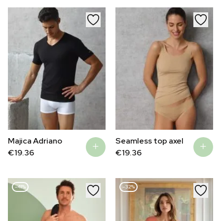
Majica Adriano
Seamless top axel
€
19.36
€
19.36
–41%
–32%