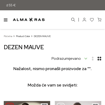
znad 55 €
Početna
Product Color
DEZEN MAUVE
DEZEN MAUVE
Nažalost, nismo pronašli proizvode za "".
Možda će vam se svidjeti: