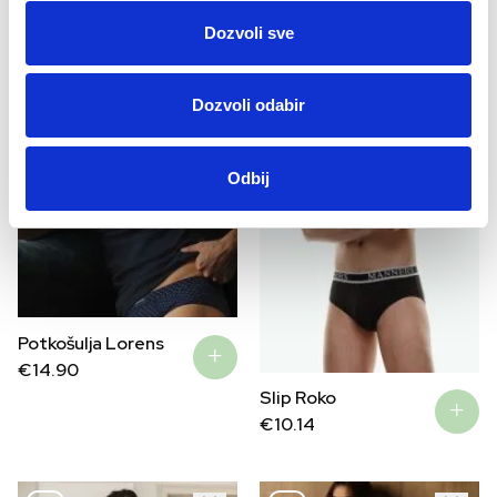
price
price
was:
is:
Dozvoli sve
€39.90.
€27.93.
Dozvoli odabir
Odbij
Potkošulja Lorens
€
14.90
Slip Roko
€
10.14