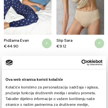
Pidžama Evan
Slip Sara
€
44.90
€
9.12
–32%
–41%
Ova web stranica koristi kolačiće
Kolačiće koristimo za personalizaciju sadržaja i oglasa,
pružanje funkcija društvenih medija i analizu prometa.
Također dijelimo informacije o vašem korištenju naše
stranice s našim partnerima za društvene medije,