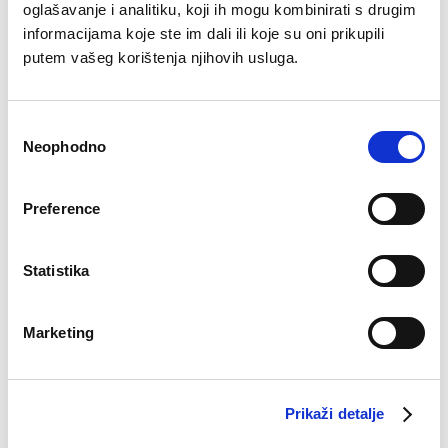
oglašavanje i analitiku, koji ih mogu kombinirati s drugim
informacijama koje ste im dali ili koje su oni prikupili
putem vašeg korištenja njihovih usluga.
Slip Iris
Pidžama Iman
Original
Current
Original
Current
€
10.14
€
5.94
€
51.13
€
34.93
price
price
price
price
was:
is:
was:
is:
Consent
€10.14.
€5.94.
€51.13.
€34.93.
Neophodno
Selection
–30%
Preference
Statistika
Spodnja majica Maja
€
15.27
Marketing
Body Kali
Prikaži detalje
Original
Current
€
39.90
€
27.93