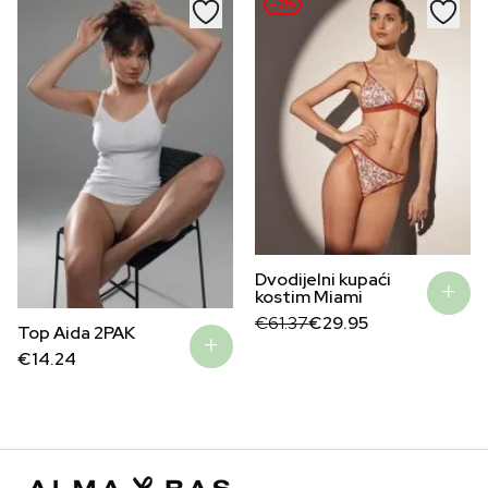
–51%
Dvodijelni kupaći
kostim Miami
Original
Current
€
61.37
€
29.95
Top Aida 2PAK
price
price
was:
is:
€
14.24
€61.37.
€29.95.