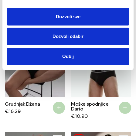
was:
is:
€46.00.
€31.43.
Dozvoli sve
Dozvoli odabir
Odbij
Grudnjak Džana
Moške spodnjice
Dario
€
16.29
€
10.90