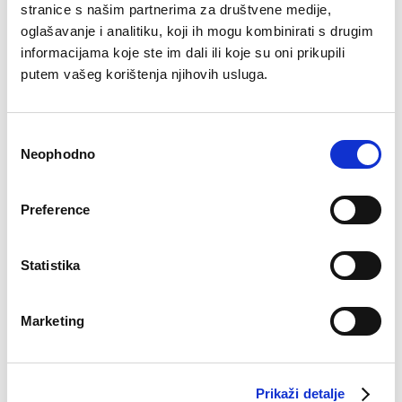
stranice s našim partnerima za društvene medije,
oglašavanje i analitiku, koji ih mogu kombinirati s drugim
Ogrtač Tara
Brazilke Aria
informacijama koje ste im dali ili koje su oni prikupili
Original
Current
Original
Current
€
51.13
€
34.93
€
10.14
€
6.93
putem vašeg korištenja njihovih usluga.
price
price
price
price
was:
is:
was:
is:
€51.13.
€34.93.
€10.14.
€6.93.
–32%
Consent
Neophodno
Selection
Preference
Statistika
Marketing
Pidžama Karla d.r.
Haljina Olga
Original
Current
€
44.90
€
46.00
€
31.43
price
price
Prikaži detalje