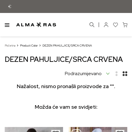
Besplatna dostava samo za narudžbe iz
Početna
Product Color
DEZEN PAHULJICE/SRCA CRVENA
DEZEN PAHULJICE/SRCA CRVENA
Nažalost, nismo pronašli proizvode za "".
Možda će vam se svidjeti: