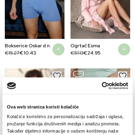
Ogrtač Esma
Bokserice Oskar d.n.
Original
Current
Original
Current
€
51.13
€
24.95
€
15.27
€
10.43
price
price
price
price
was:
is:
was:
is:
€51.13.
€24.95.
€15.27.
€10.43.
–32%
–32%
Ova web stranica koristi kolačiće
Kolačiće koristimo za personalizaciju sadržaja i oglasa,
pružanje funkcija društvenih medija i analizu prometa.
Također dijelimo informacije o vašem korištenju naše