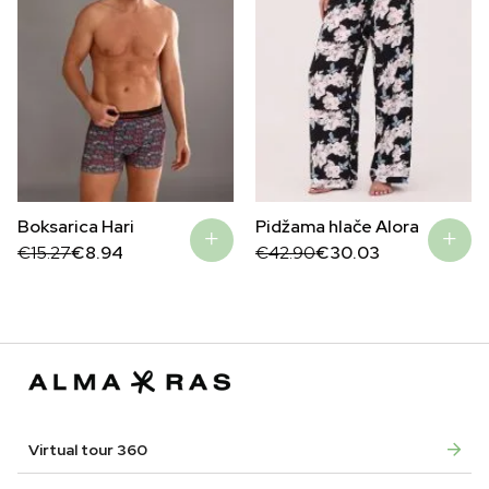
Boksarica Hari
Pidžama hlače Alora
Original
Current
Original
Current
€
15.27
€
8.94
€
42.90
€
30.03
price
price
price
price
was:
is:
was:
is:
€15.27.
€8.94.
€42.90.
€30.03.
Virtual tour 360