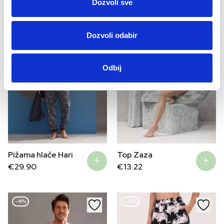
Dozvoli sve
Dozvoli odabir
Odbij
Pižama hlače Hari
Top Zaza
€
29.90
€
13.22
–41%
–30%