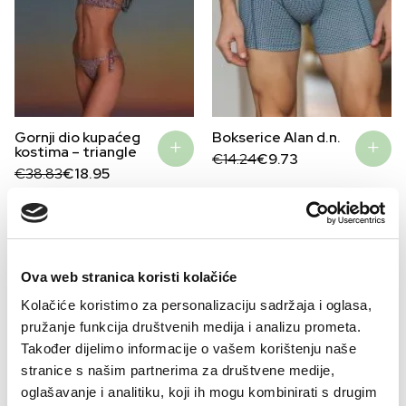
Bokserice Alan d.n.
Gornji dio kupaćeg
kostima – triangle
Original
Current
€
14.24
€
9.73
price
price
Original
Current
€
38.83
€
18.95
was:
is:
price
price
€14.24.
€9.73.
was:
is:
€38.83.
€18.95.
–32%
–32%
Ova web stranica koristi kolačiće
Kolačiće koristimo za personalizaciju sadržaja i oglasa,
pružanje funkcija društvenih medija i analizu prometa.
Također dijelimo informacije o vašem korištenju naše
stranice s našim partnerima za društvene medije,
oglašavanje i analitiku, koji ih mogu kombinirati s drugim