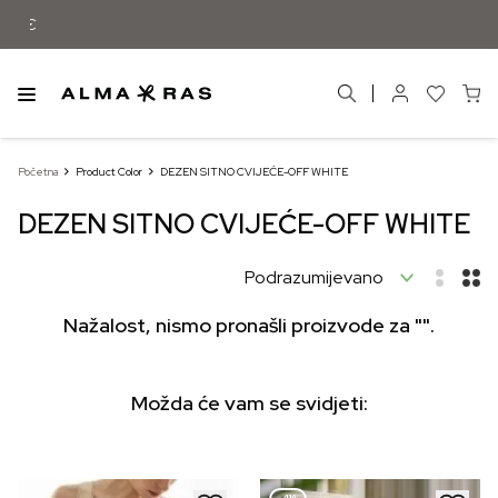
Besplatna dostava samo za narudžbe izn
Početna
Product Color
DEZEN SITNO CVIJEĆE-OFF WHITE
DEZEN SITNO CVIJEĆE-OFF WHITE
Nažalost, nismo pronašli proizvode za "".
Možda će vam se svidjeti: