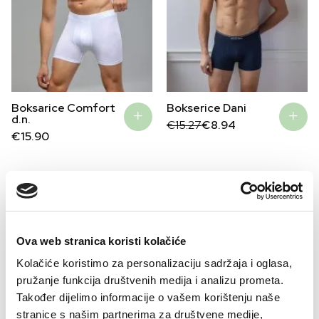
Bokserice Dani
Boksarice Comfort
d.n.
Original
Current
€
15.27
€
8.94
price
price
€
15.90
was:
is:
€15.27.
€8.94.
–51%
Ova web stranica koristi kolačiće
Kolačiće koristimo za personalizaciju sadržaja i oglasa,
pružanje funkcija društvenih medija i analizu prometa.
Također dijelimo informacije o vašem korištenju naše
stranice s našim partnerima za društvene medije,