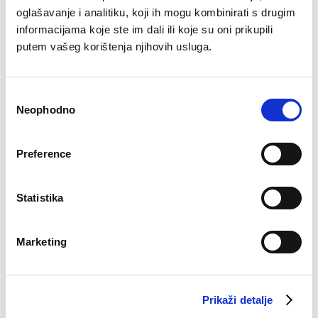
oglašavanje i analitiku, koji ih mogu kombinirati s drugim
informacijama koje ste im dali ili koje su oni prikupili
Hlače Monika
putem vašeg korištenja njihovih usluga.
Original
Current
€
40.88
€
19.95
price
price
Ženska podsuknja
was:
is:
Consent
€40.88.
€19.95.
€
18.34
Neophodno
Selection
–41%
–41%
Preference
Statistika
Marketing
Prikaži detalje