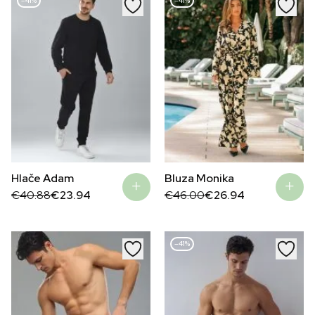
–41%
–41%
Bluza Monika
Hlače Adam
Original
Current
Original
Current
€
46.00
€
26.94
€
40.88
€
23.94
price
price
price
price
was:
is:
was:
is:
€46.00.
€26.94.
€40.88.
€23.94.
–41%