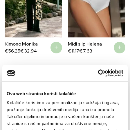
Midi slip Helena
Kimono Monika
Original
Current
Original
Current
€
11.17
€
7.63
€
56.25
€
32.94
price
price
price
price
was:
is:
was:
is:
€11.17.
€7.63.
€56.25.
€32.94.
–41%
–32%
Ova web stranica koristi kolačiće
Kolačiće koristimo za personalizaciju sadržaja i oglasa,
pružanje funkcija društvenih medija i analizu prometa.
Također dijelimo informacije o vašem korištenju naše
stranice s našim partnerima za društvene medije,