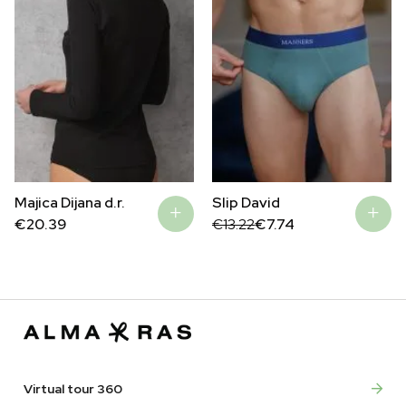
Slip David
Majica Dijana d.r.
Original
Current
€
13.22
€
7.74
€
20.39
price
price
was:
is:
€13.22.
€7.74.
Virtual tour 360