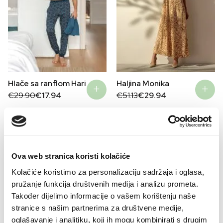
Hlače sa ranflom Hari
Haljina Monika
Original
Current
Original
Current
€
29.90
€
17.94
€
51.13
€
29.94
price
price
price
price
was:
is:
was:
is:
€29.90.
€17.94.
€51.13.
€29.94.
–51%
–51%
Ova web stranica koristi kolačiće
Kolačiće koristimo za personalizaciju sadržaja i oglasa,
pružanje funkcija društvenih medija i analizu prometa.
Također dijelimo informacije o vašem korištenju naše
stranice s našim partnerima za društvene medije,
oglašavanje i analitiku, koji ih mogu kombinirati s drugim