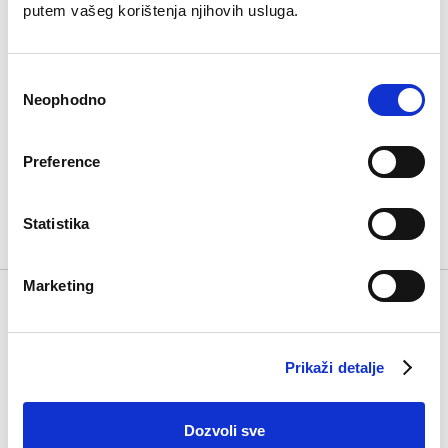
putem vašeg korištenja njihovih usluga.
Consent
Neophodno
Selection
Peškir 70X140
Preference
€
17.90
Statistika
Marketing
Prikaži detalje
Virtual tour 360
Kompanija
Dozvoli sve