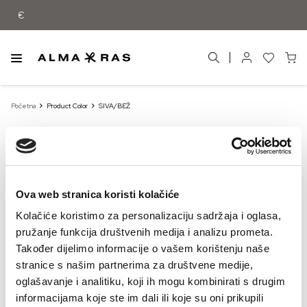
 55 €
Početna
Product Color
SIVA/BEŽ
SIVA/BEŽ
Ova web stranica koristi kolačiće
Kolačiće koristimo za personalizaciju sadržaja i oglasa,
pružanje funkcija društvenih medija i analizu prometa.
Također dijelimo informacije o vašem korištenju naše
stranice s našim partnerima za društvene medije,
oglašavanje i analitiku, koji ih mogu kombinirati s drugim
informacijama koje ste im dali ili koje su oni prikupili