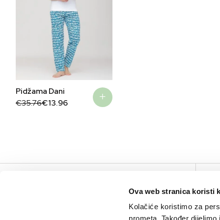
Pidžama Dani
Original
Current
€
35.76
€
13.96
price
price
was:
is:
€35.76.
€13.96.
V
Ova web stranica koristi 
Kolačiće koristimo za perso
prometa. Također dijelimo