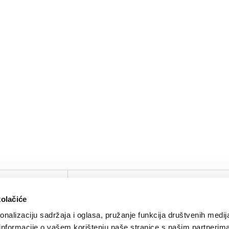
IRTUAL TOUR
KOMPANIJA
KONTAKTIRAJTE N
kolačiće
O nama
Kontakt
nalizaciju sadržaja i oglasa, pružanje funkcija društvenih medija
Brendovi
Press
 informacije o vašem korištenju naše stranice s našim partnerim