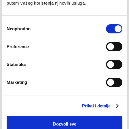
putem vašeg korištenja njihovih usluga.
Consent
Neophodno
Selection
Grudnjak Džana
Preference
€
16.29
Statistika
Marketing
Prikaži detalje
Virtual tour 360
Kompanija
Dozvoli sve