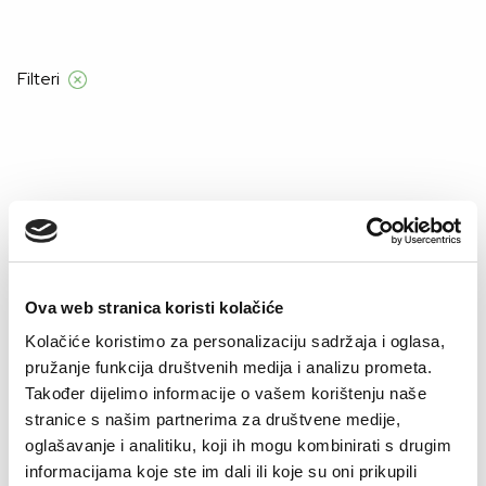
d 55 €
Filteri
Početna
Product Grudnjak
105B
105B
Ova web stranica koristi kolačiće
Kolačiće koristimo za personalizaciju sadržaja i oglasa,
pružanje funkcija društvenih medija i analizu prometa.
Također dijelimo informacije o vašem korištenju naše
stranice s našim partnerima za društvene medije,
oglašavanje i analitiku, koji ih mogu kombinirati s drugim
informacijama koje ste im dali ili koje su oni prikupili