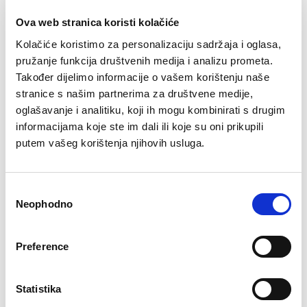
Ova web stranica koristi kolačiće
Kolačiće koristimo za personalizaciju sadržaja i oglasa,
pružanje funkcija društvenih medija i analizu prometa.
Također dijelimo informacije o vašem korištenju naše
stranice s našim partnerima za društvene medije,
oglašavanje i analitiku, koji ih mogu kombinirati s drugim
Grudnjak Aya
Grudnjak Larisa
informacijama koje ste im dali ili koje su oni prikupili
€
16.29
€
26.54
putem vašeg korištenja njihovih usluga.
Consent
Neophodno
Selection
Preference
Statistika