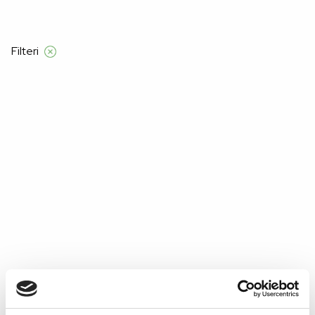
znad 55 €
Filteri
Početna
Product Grudnjak
80C
80C