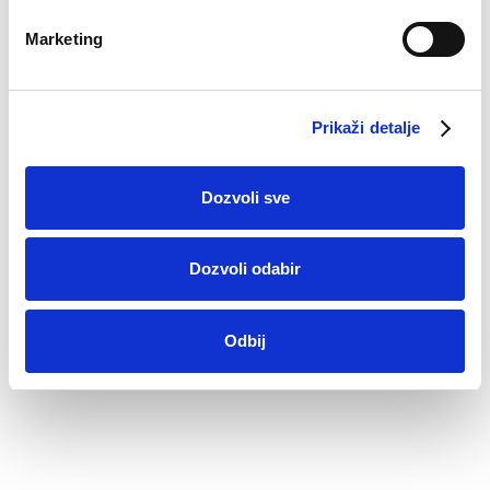
Marketing
Grudnjak Lola
Grudnjak Sara
Prikaži detalje
€
26.54
€
26.54
Dozvoli sve
Dozvoli odabir
Odbij
Virtual tour 360
Kompanija
Kontaktirajte nas