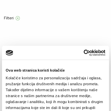
znad 55 €
Filteri
Početna
Product Grudnjak
80D
80D
Ova web stranica koristi kolačiće
Kolačiće koristimo za personalizaciju sadržaja i oglasa,
pružanje funkcija društvenih medija i analizu prometa.
Također dijelimo informacije o vašem korištenju naše
stranice s našim partnerima za društvene medije,
oglašavanje i analitiku, koji ih mogu kombinirati s drugim
informacijama koje ste im dali ili koje su oni prikupili