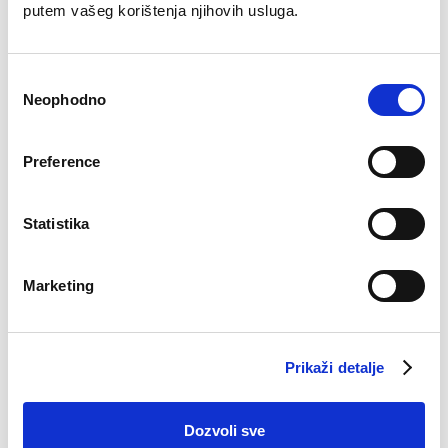
putem vašeg korištenja njihovih usluga.
Consent
Neophodno
Selection
Grudnjak Larisa
Grudnjak Sara
Preference
€
26.54
€
26.54
Statistika
Marketing
Prikaži detalje
Virtual tour 360
Kompanija
Dozvoli sve