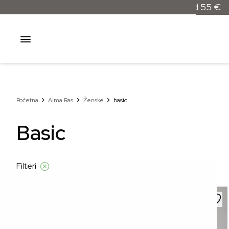
Besplatna dostava samo za narudžbe iznad 55 €
Početna
Alma Ras
Ženske
basic
Basic
Filteri