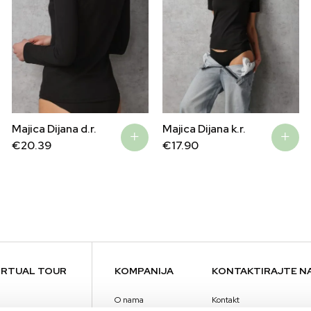
Majica Dijana d.r.
Majica Dijana k.r.
€
20.39
€
17.90
IRTUAL TOUR
KOMPANIJA
KONTAKTIRAJTE N
kolačiće
O nama
Kontakt
nalizaciju sadržaja i oglasa, pružanje funkcija društvenih medija