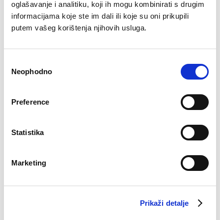
oglašavanje i analitiku, koji ih mogu kombinirati s drugim
Spavaćica Iris
Spavaćica Helena
Original
Current
informacijama koje ste im dali ili koje su oni prikupili
Original
Current
€
30.64
€
20.93
€
33.71
€
16.45
price
price
price
price
putem vašeg korištenja njihovih usluga.
was:
is:
was:
is:
€30.64.
€20.93.
€33.71.
€16.45.
–51%
–51%
Consent
Neophodno
Selection
Preference
Statistika
Marketing
Spavaćica Fiona
Spavaćica Tara
Original
Current
Original
Current
€
25.51
€
12.45
€
33.71
€
16.45
price
price
price
price
was:
is:
was:
is:
Prikaži detalje
€25.51.
€12.45.
€33.71.
€16.45.