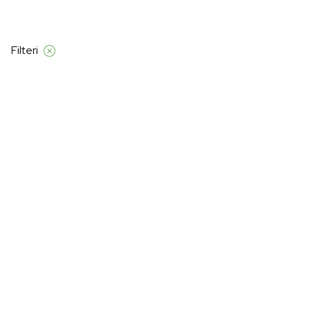
 55 €
Filteri
Početna
Alma Ras
Ženske
spalne srajce
Spalne Srajce
–41%
–41%