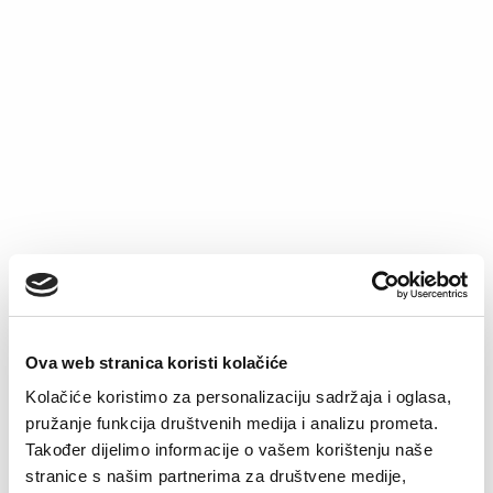
Spavaćica Dalija
Spavaćica Alora
Original
Current
Original
Current
€
30.64
€
17.94
€
34.90
€
20.94
price
price
price
price
was:
is:
was:
is:
€30.64.
€17.94.
€34.90.
€20.94.
–32%
–51%
Ova web stranica koristi kolačiće
Kolačiće koristimo za personalizaciju sadržaja i oglasa,
pružanje funkcija društvenih medija i analizu prometa.
Također dijelimo informacije o vašem korištenju naše
stranice s našim partnerima za društvene medije,