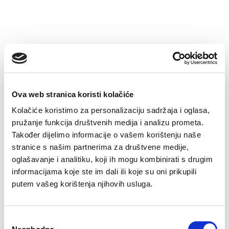
–51%
–51%
Ova web stranica koristi kolačiće
Kolačiće koristimo za personalizaciju sadržaja i oglasa,
pružanje funkcija društvenih medija i analizu prometa.
Također dijelimo informacije o vašem korištenju naše
Dvodijelni kupaći
Dvodijelni kupaći
kostim Monaco
kostim Amalfi
stranice s našim partnerima za društvene medije,
Original
Current
Original
Current
€
61.37
€
29.95
€
61.37
€
29.95
oglašavanje i analitiku, koji ih mogu kombinirati s drugim
price
price
price
price
informacijama koje ste im dali ili koje su oni prikupili
was:
is:
was:
is:
€61.37.
€29.95.
€61.37.
€29.95.
putem vašeg korištenja njihovih usluga.
–51%
–51%
Consent