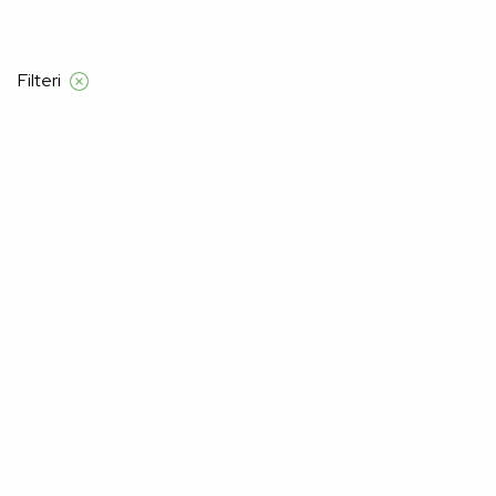
d 55 €
Filteri
Početna
Kolekcija
Pomlad/poletje
Page 3
Pomlad/poletje
–41%
–41%