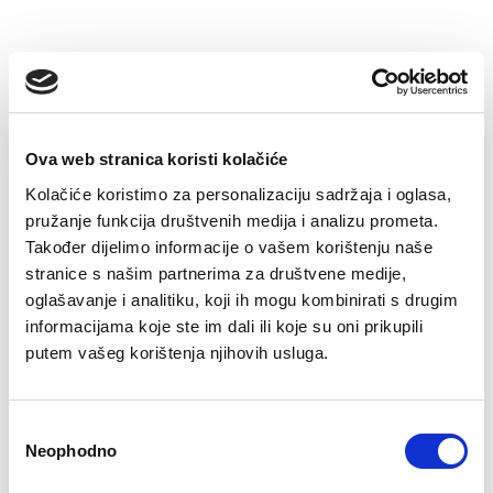
–32%
–22%
Ova web stranica koristi kolačiće
Kolačiće koristimo za personalizaciju sadržaja i oglasa,
pružanje funkcija društvenih medija i analizu prometa.
Također dijelimo informacije o vašem korištenju naše
stranice s našim partnerima za društvene medije,
Majica Oskar
Dukserica s
kapuljačom Adam
oglašavanje i analitiku, koji ih mogu kombinirati s drugim
Original
Current
€
25.51
€
17.43
price
price
Original
Current
€
56.25
€
43.92
informacijama koje ste im dali ili koje su oni prikupili
was:
is:
price
price
putem vašeg korištenja njihovih usluga.
€25.51.
€17.43.
was:
is:
€56.25.
€43.92.
–22%
–22%
Consent
Neophodno
Selection