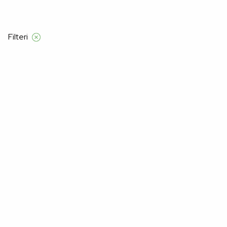
Besplatna dostava samo za narudžbe izna
Filteri
Početna
Manners
Moški
Moški
–32%
–32%