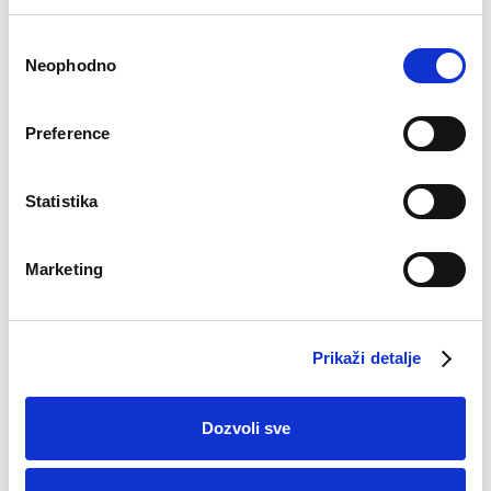
Consent
Neophodno
Selection
Preference
Statistika
Marketing
Boksarice Comfort
Bokserice Comfort
d.n.
k.n.
€
15.90
€
14.90
Prikaži detalje
Dozvoli sve