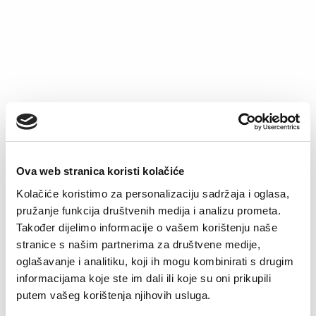
Bokserice David k.n.
Bokserice David d.n.
Original
Current
Original
Current
€
13.22
€
7.74
€
13.22
€
7.74
price
price
price
price
was:
is:
was:
is:
€13.22.
€7.74.
€13.22.
€7.74.
–32%
–32%
Ova web stranica koristi kolačiće
Kolačiće koristimo za personalizaciju sadržaja i oglasa,
pružanje funkcija društvenih medija i analizu prometa.
Također dijelimo informacije o vašem korištenju naše
stranice s našim partnerima za društvene medije,
Bokserice Alan k.n.
Bokserice široke
oglašavanje i analitiku, koji ih mogu kombinirati s drugim
Alan
Original
Current
€
14.24
€
9.73
price
price
Original
Current
informacijama koje ste im dali ili koje su oni prikupili
€
16.29
€
11.13
was:
is:
price
price
putem vašeg korištenja njihovih usluga.
€14.24.
€9.73.
was:
is:
€16.29.
€11.13.