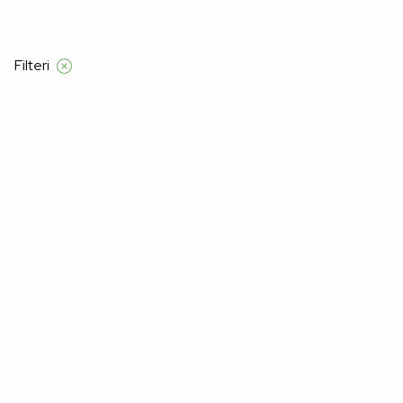
Besplatna dostava samo za narudžbe iznad
Filteri
Početna
Manners
Muškarci
Bokserice
Bokserice
–32%
–41%