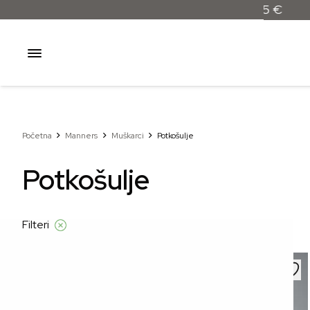
Besplatna dostava samo za narudžbe iznad 55 €
Početna
Manners
Muškarci
Potkošulje
Potkošulje
Filteri
–32%