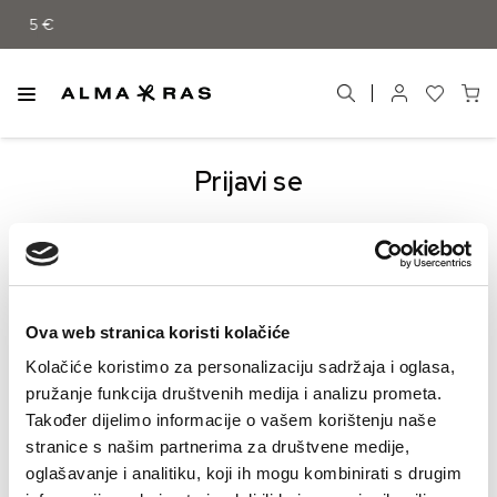
ad 55 €
Prijavi se
Dobrodošli nazad! Molimo unesite Vaše podatke
Mail
*
Ova web stranica koristi kolačiće
Kolačiće koristimo za personalizaciju sadržaja i oglasa,
pružanje funkcija društvenih medija i analizu prometa.
Lozinka
*
Također dijelimo informacije o vašem korištenju naše
stranice s našim partnerima za društvene medije,
oglašavanje i analitiku, koji ih mogu kombinirati s drugim