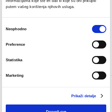
informacijama koje ste im dali ili koje su oni prikupili
putem vašeg korištenja njihovih usluga.
Zapamti me
Zaboravljena lozinka
Consent
Neophodno
Selection
Prijavi se
Preference
Registruj se sa Google
Statistika
Nemaš nalog? Registruj se
Marketing
Prikaži detalje
Virtual tour 360
Dozvoli sve