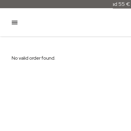
Besplatna dostava samo za narudžbe iznad 55 €
No valid order found.