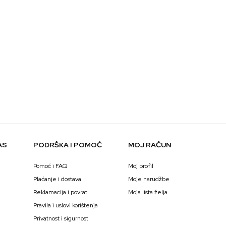
AS
PODRŠKA I POMOĆ
MOJ RAČUN
Pomoć i FAQ
Moj profil
Plaćanje i dostava
Moje narudžbe
Reklamacija i povrat
Moja lista želja
Pravila i uslovi korištenja
Privatnost i sigurnost