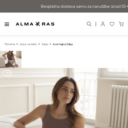
Besplatna dostava samo za narudžbe iznad 55 €
Početna
Ideje za darilo
Zanjo
Axel majica Dalija
–41%