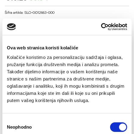
price
price
was:
is:
Šifra artikla: SLO-GD12663-000
€16.29.
€9.54.
BOJA
Ova web stranica koristi kolačiće
VELIČNA
Kolačiće koristimo za personalizaciju sadržaja i oglasa,
36
38
40
42
44
pružanje funkcija društvenih medija i analizu prometa.
Kalkulator velicine
Također dijelimo informacije o vašem korištenju naše
stranice s našim partnerima za društvene medije,
-
+
oglašavanje i analitiku, koji ih mogu kombinirati s drugim
DODAJTE U KORPU
informacijama koje ste im dali ili koje su oni prikupili
putem vašeg korištenja njihovih usluga.
Sastav:
Consent
Neophodno
Selection