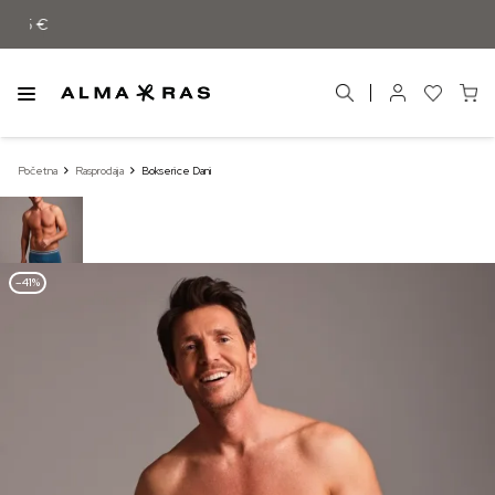
d 55 €
Početna
Rasprodaja
Bokserice Dani
–41%