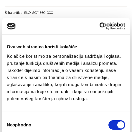
price
price
was:
is:
Šifra artikla: SLO-GD11560-000
€11.17.
€6.54.
COLOR
Ova web stranica koristi kolačiće
VELIČINE ZA MUŠKARCE
Kolačiće koristimo za personalizaciju sadržaja i oglasa,
50
52
54
56
pružanje funkcija društvenih medija i analizu prometa.
-
+
Također dijelimo informacije o vašem korištenju naše
DODAJTE U KORPU
stranice s našim partnerima za društvene medije,
oglašavanje i analitiku, koji ih mogu kombinirati s drugim
informacijama koje ste im dali ili koje su oni prikupili
Sastav:
putem vašeg korištenja njihovih usluga.
95% pamuk
5% elastan
Consent
Neophodno
Selection