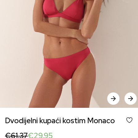
Dvodijelni kupaći kostim Monaco
Original
Current
€
61.37
€
29.95