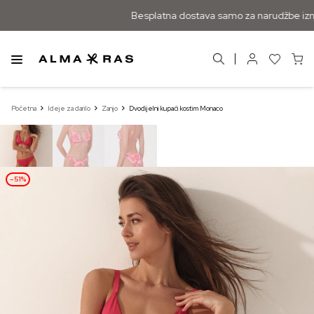
Besplatna dostava samo za narudžbe izna
Početna
Ideje za darilo
Zanjo
Dvodijelni kupaći kostim Monaco
–51%