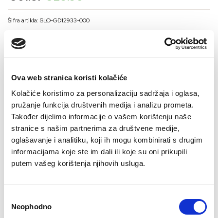
price
price
was:
is:
Šifra artikla: SLO-GD12933-000
€61.37.
€29.95.
BOJA
Ova web stranica koristi kolačiće
VELIČNA
Kolačiće koristimo za personalizaciju sadržaja i oglasa,
36
38
40
42
44
pružanje funkcija društvenih medija i analizu prometa.
Kalkulator velicine
Također dijelimo informacije o vašem korištenju naše
stranice s našim partnerima za društvene medije,
-
+
oglašavanje i analitiku, koji ih mogu kombinirati s drugim
DODAJTE U KORPU
informacijama koje ste im dali ili koje su oni prikupili
putem vašeg korištenja njihovih usluga.
Sastav:
Consent
Neophodno
Selection