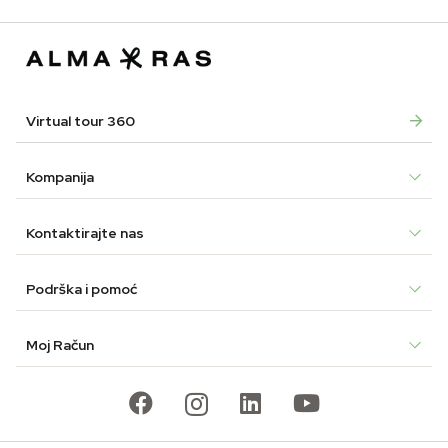
was:
is:
was:
is:
was:
is:
€46.00.
€31.43.
€56.25.
€38.43.
€25.5
€12.4
Virtual tour 360
Kompanija
Kontaktirajte nas
Podrška i pomoć
Moj Račun