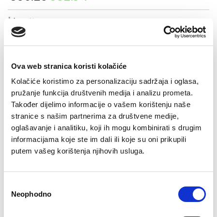
price
price
was:
is:
Šifra artikla: SLO-GD12907-000
€56.25.
€32.94.
BOJA
Ova web stranica koristi kolačiće
VELIČNA
Kolačiće koristimo za personalizaciju sadržaja i oglasa,
pružanje funkcija društvenih medija i analizu prometa.
36
38
40
42
44
Također dijelimo informacije o vašem korištenju naše
-
+
stranice s našim partnerima za društvene medije,
DODAJTE U KORPU
oglašavanje i analitiku, koji ih mogu kombinirati s drugim
informacijama koje ste im dali ili koje su oni prikupili
putem vašeg korištenja njihovih usluga.
Sastav:
Consent
Neophodno
Selection
Besplatan
Isporuka 48
Više opcija
Sigurno
Brzo, lako,
Bre
povrat
sati
plaćanja
plaćanje
gotovo!
pošt