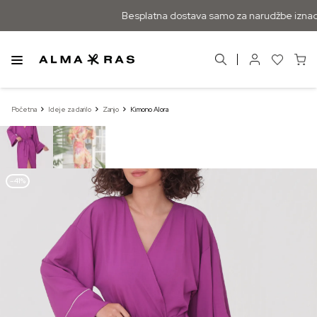
Besplatna dostava samo za narudžbe iznad 
Početna
Ideje za darilo
Zanjo
Kimono Alora
–41%