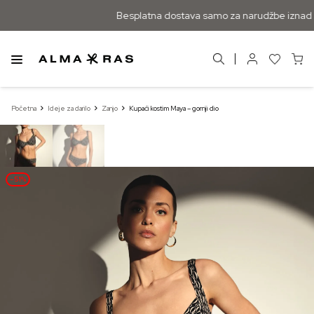
Besplatna dostava samo za narudžbe iznad 
Početna
Ideje za darilo
Zanjo
Kupaći kostim Maya – gornji dio
–51%