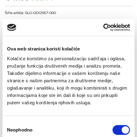
price
price
was:
is:
Šifra artikla: SLO-GD12967-000
€47.03.
€22.95.
BOJA
Ova web stranica koristi kolačiće
VELIČNA
Kolačiće koristimo za personalizaciju sadržaja i oglasa,
38 C
40 C
42 C
44 C
46 C
48 C
pružanje funkcija društvenih medija i analizu prometa.
Kalkulator velicine
Također dijelimo informacije o vašem korištenju naše
stranice s našim partnerima za društvene medije,
-
+
oglašavanje i analitiku, koji ih mogu kombinirati s drugim
DODAJTE U KORPU
informacijama koje ste im dali ili koje su oni prikupili
putem vašeg korištenja njihovih usluga.
Sastav:
Consent
Neophodno
Selection