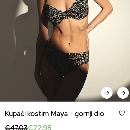
Kupaći kostim Maya – gornji dio
Original
Current
€
47.03
€
22.95