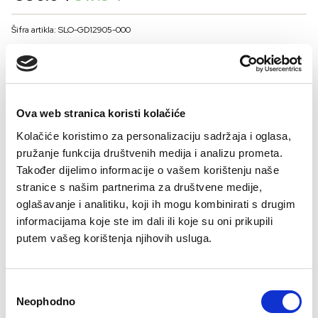
price
price
was:
is:
Šifra artikla: SLO-GD12905-000
€30.64.
€17.94.
BOJA
Ova web stranica koristi kolačiće
VELIČNA
Kolačiće koristimo za personalizaciju sadržaja i oglasa,
36
38
40
42
44
pružanje funkcija društvenih medija i analizu prometa.
Kalkulator velicine
Također dijelimo informacije o vašem korištenju naše
stranice s našim partnerima za društvene medije,
-
+
oglašavanje i analitiku, koji ih mogu kombinirati s drugim
DODAJTE U KORPU
informacijama koje ste im dali ili koje su oni prikupili
putem vašeg korištenja njihovih usluga.
Sastav:
Consent
Neophodno
Selection