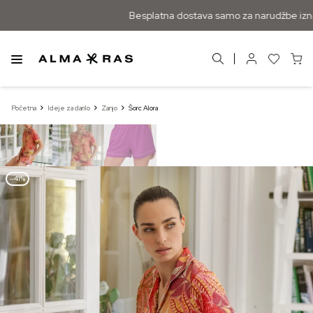
Besplatna dostava samo za narudžbe izna
Početna
Ideje za darilo
Zanjo
Šorc Alora
–41%