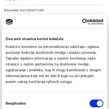
price
price
was:
is:
Šifra artikla: SLO-GD12671-000
€22.44.
€13.14.
BOJA
Ova web stranica koristi kolačiće
VELIČNA
Kolačiće koristimo za personalizaciju sadržaja i oglasa,
36
38
40
42
44
46
pružanje funkcija društvenih medija i analizu prometa.
Kalkulator velicine
Također dijelimo informacije o vašem korištenju naše
stranice s našim partnerima za društvene medije,
-
+
oglašavanje i analitiku, koji ih mogu kombinirati s drugim
DODAJTE U KORPU
informacijama koje ste im dali ili koje su oni prikupili
putem vašeg korištenja njihovih usluga.
Sastav:
Consent
Neophodno
Selection