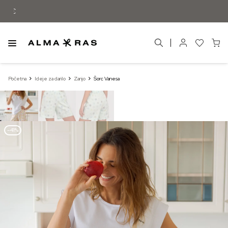
Besplatna dostava samo za narudžbe izn
Početna
Ideje za darilo
Zanjo
Šorc Vanesa
–41%