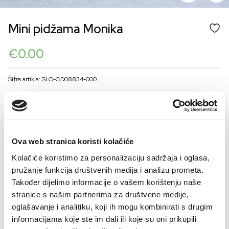
Mini pidžama Monika
€
0.00
Šifra artikla: SLO-GD08834-000
COLOR
VELIČINE ZA ŽENE
Ova web stranica koristi kolačiće
Kolačiće koristimo za personalizaciju sadržaja i oglasa,
36
38
40
42
44
pružanje funkcija društvenih medija i analizu prometa.
Kalkulator velicine
Također dijelimo informacije o vašem korištenju naše
stranice s našim partnerima za društvene medije,
-
+
DODAJTE U KORPU
oglašavanje i analitiku, koji ih mogu kombinirati s drugim
informacijama koje ste im dali ili koje su oni prikupili