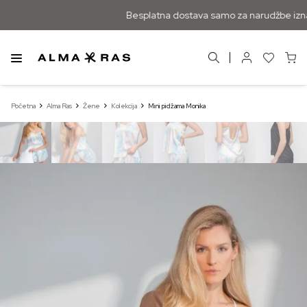
Besplatna dostava samo za narudžbe izna
Početna
Alma Ras
Žene
Kolekcija
Mini pidžama Monika