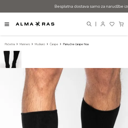
Besplatna dostava samo za narudžbe izn
Početna
Manners
Muškarci
Čarape
Pamučne čarape Noa