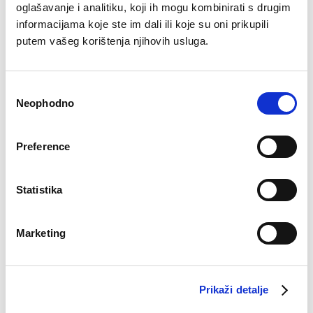
oglašavanje i analitiku, koji ih mogu kombinirati s drugim
Sastav:
informacijama koje ste im dali ili koje su oni prikupili
putem vašeg korištenja njihovih usluga.
80% pamuk
15% poliamid
Consent
5% elastan
Neophodno
Selection
Preference
Statistika
Besplatan
Isporuka 48
Više opcija
Sigurno
Brzo, lako,
Bre
povrat
sati
plaćanja
plaćanje
gotovo!
pošt
Marketing
Povezani proizvodi
Prikaži detalje