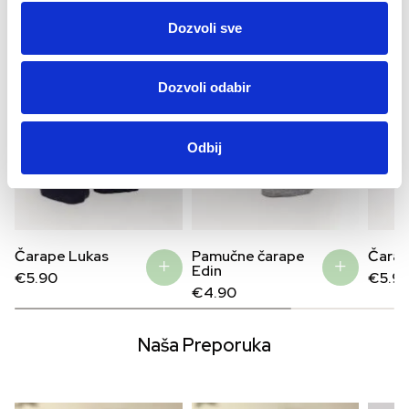
Dozvoli sve
Dozvoli odabir
Odbij
Čarape Lukas
Pamučne čarape
Čarap
Edin
€
5.90
€
5.9
€
4.90
Naša Preporuka