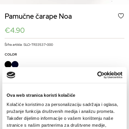
Pamučne čarape Noa
€
4.90
Šifra artikla: SLO-TR33537-000
COLOR
VELIČINE ZA MUŠKARCE
39-42
43-46
Ova web stranica koristi kolačiće
Kalkulator velicine
Kolačiće koristimo za personalizaciju sadržaja i oglasa,
pružanje funkcija društvenih medija i analizu prometa.
-
+
DODAJTE U KORPU
Također dijelimo informacije o vašem korištenju naše
stranice s našim partnerima za društvene medije,