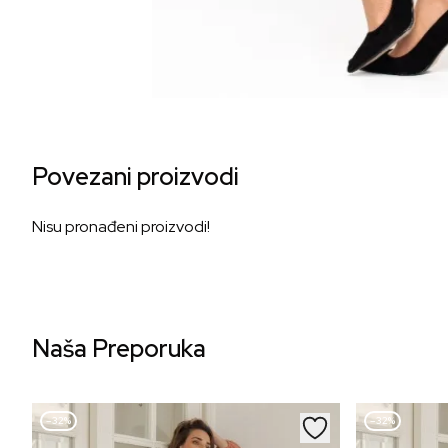
Povezani proizvodi
Nisu pronađeni proizvodi!
Naša Preporuka
–32%
–32%