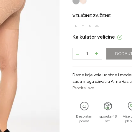
VELIČINE ZA ŽENE
L
M
S
XL
Kalkulator velicine
-
+
DODAJT
Dame koje vole udobne i modern
sada mogu uživati u Alma Ras 
Sastav:
Procitaj sve
81% poliamid 19% ela
Besplatan
Isporuka 48
Više 
povrat
sati
plać