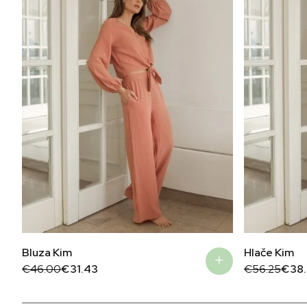
Bluza Kim
Hlače Kim
Original
Current
Original
Current
€
46.00
€
31.43
€
56.25
€
38
price
price
price
price
was:
is:
was:
is:
€46.00.
€31.43.
€56.25.
€38.43.