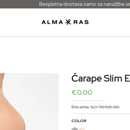
Besplatna dostava samo za narudžbe izna
Čarape Slim 
€
0.00
Šifra artikla: SLO-TR31509-000
COLOR