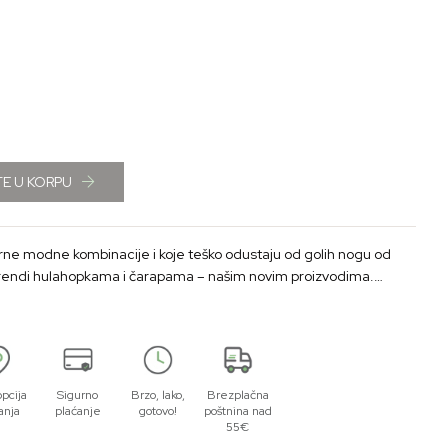
E U KORPU
e modne kombinacije i koje teško odustaju od golih nogu od
trendi hulahopkama i čarapama – našim novim proizvodima.
stan
opcija
Sigurno
Brzo, lako,
Brezplačna
anja
plaćanje
gotovo!
poštnina nad
55€