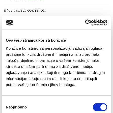
price
price
was:
is:
Šifra artikla: SLO-GD12851-000
€44.90.
€31.43.
BOJA
Ova web stranica koristi kolačiće
VELIČNA
Kolačiće koristimo za personalizaciju sadržaja i oglasa,
36
38
40
42
44
46
pružanje funkcija društvenih medija i analizu prometa.
Kalkulator velicine
Također dijelimo informacije o vašem korištenju naše
stranice s našim partnerima za društvene medije,
-
+
oglašavanje i analitiku, koji ih mogu kombinirati s drugim
DODAJTE U KORPU
informacijama koje ste im dali ili koje su oni prikupili
putem vašeg korištenja njihovih usluga.
Sastav:
Consent
Neophodno
Selection