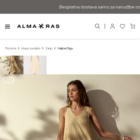
Besplatna dostava samo za narudžbe izn
Početna
Ideje za darilo
Zanjo
Haljina Olga
–32%