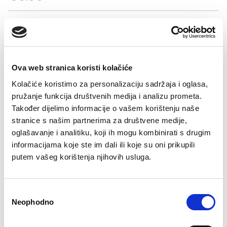
Šifra artikla: SLO-GD11746-000
COLOR
Ova web stranica koristi kolačiće
VELIČINE ZA ŽENE
Kolačiće koristimo za personalizaciju sadržaja i oglasa,
pružanje funkcija društvenih medija i analizu prometa.
36
38
40
42
44
Također dijelimo informacije o vašem korištenju naše
Kalkulator velicine
stranice s našim partnerima za društvene medije,
oglašavanje i analitiku, koji ih mogu kombinirati s drugim
-
+
informacijama koje ste im dali ili koje su oni prikupili
DODAJTE U KORPU
putem vašeg korištenja njihovih usluga.
Consent
Neophodno
Selection
Besplatan
Isporuka 48
Više opcija
Sigurno
Brzo, lako,
Bre