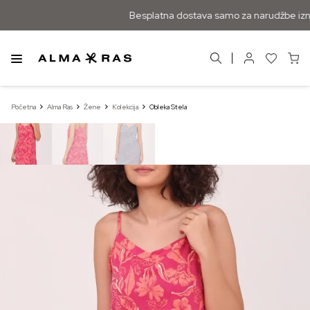
Besplatna dostava samo za narudžbe izn
Početna
Alma Ras
Žene
Kolekcija
Obleka Stela