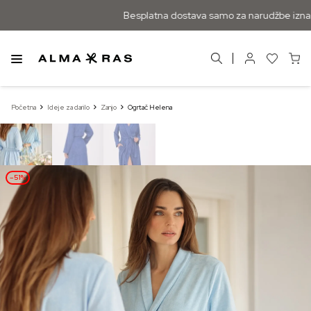
Besplatna dostava samo za narudžbe iznad
Početna
Ideje za darilo
Zanjo
Ogrtač Helena
–51%