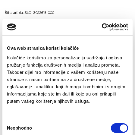
price
price
was:
is:
Šifra artikla: SLO-GD12615-000
€61.37.
€29.95.
BOJA
Ova web stranica koristi kolačiće
VELIČNA
Kolačiće koristimo za personalizaciju sadržaja i oglasa,
38
40
42
44
46
pružanje funkcija društvenih medija i analizu prometa.
Kalkulator velicine
Također dijelimo informacije o vašem korištenju naše
stranice s našim partnerima za društvene medije,
-
+
oglašavanje i analitiku, koji ih mogu kombinirati s drugim
DODAJTE U KORPU
informacijama koje ste im dali ili koje su oni prikupili
putem vašeg korištenja njihovih usluga.
Sastav:
Consent
Neophodno
Selection