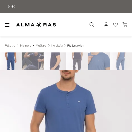
ad 55 €
Početna
Manners
Muškarci
Kolekcija
Pidžama Alan