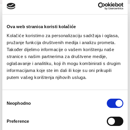
Pidžama Alan
Ova web stranica koristi kolačiće
€
0.00
Kolačiće koristimo za personalizaciju sadržaja i oglasa,
pružanje funkcija društvenih medija i analizu prometa.
Šifra artikla: SLO-GD09805-000
Također dijelimo informacije o vašem korištenju naše
COLOR
stranice s našim partnerima za društvene medije,
oglašavanje i analitiku, koji ih mogu kombinirati s drugim
informacijama koje ste im dali ili koje su oni prikupili
putem vašeg korištenja njihovih usluga.
VELIČINE ZA MUŠKARCE
50
52
54
56
58
60
Consent
Kalkulator velicine
Neophodno
Selection
-
+
DODAJTE U KORPU
Preference