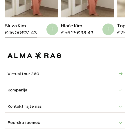
Bluza Kim
Hlače Kim
Top M
Original
Current
Original
Current
Origin
Curre
€
46.00
€
31.43
€
56.25
€
38.43
€
25.5
price
price
price
price
price
price
was:
is:
was:
is:
was:
is:
€46.00.
€31.43.
€56.25.
€38.43.
€25.5
€12.4
Virtual tour 360
Kompanija
Kontaktirajte nas
Podrška i pomoć