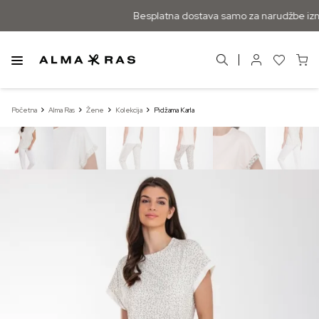
Besplatna dostava samo za narudžbe izn
Početna
Alma Ras
Žene
Kolekcija
Pidžama Karla