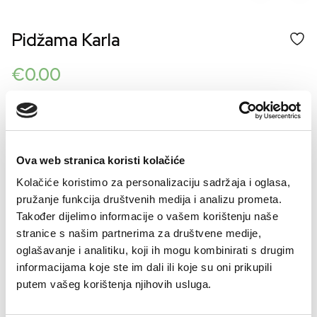
Pidžama Karla
€
0.00
Šifra artikla: SLO-GD09338-000
COLOR
Ova web stranica koristi kolačiće
Kolačiće koristimo za personalizaciju sadržaja i oglasa,
VELIČINE ZA ŽENE
pružanje funkcija društvenih medija i analizu prometa.
Također dijelimo informacije o vašem korištenju naše
36
38
40
42
44
46
stranice s našim partnerima za društvene medije,
Kalkulator velicine
oglašavanje i analitiku, koji ih mogu kombinirati s drugim
informacijama koje ste im dali ili koje su oni prikupili
-
+
putem vašeg korištenja njihovih usluga.
DODAJTE U KORPU