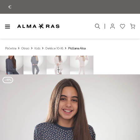
Besplatna dostava samo za narudžbe iz
Početna
Otroci
Kids
Deklice 10-16
Pidžama Alisa
–41%