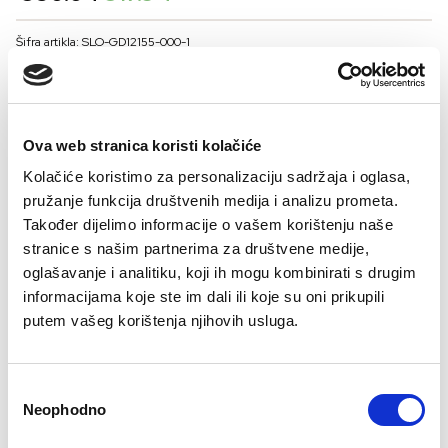
price
price
was:
is:
Šifra artikla: SLO-GD12155-000-1
€30.64.
€17.94.
BOJA
Ova web stranica koristi kolačiće
VELIČNA
Kolačiće koristimo za personalizaciju sadržaja i oglasa,
10
12
14
16
pružanje funkcija društvenih medija i analizu prometa.
Također dijelimo informacije o vašem korištenju naše
-
+
DODAJTE U KORPU
stranice s našim partnerima za društvene medije,
oglašavanje i analitiku, koji ih mogu kombinirati s drugim
informacijama koje ste im dali ili koje su oni prikupili
putem vašeg korištenja njihovih usluga.
Sastav:
Consent
Neophodno
Selection
Besplatan
Isporuka 48
Više opcija
Sigurno
Brzo, lako,
Bre
povrat
sati
plaćanja
plaćanje
gotovo!
pošt