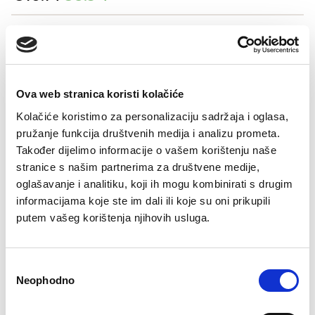
price
price
was:
is:
Šifra artikla: SLO-GD11658-000
€10.14.
€5.94.
COLOR
Ova web stranica koristi kolačiće
VELIČINE ZA ŽENE
Kolačiće koristimo za personalizaciju sadržaja i oglasa,
pružanje funkcija društvenih medija i analizu prometa.
36
38
40
42
44
46
Također dijelimo informacije o vašem korištenju naše
Kalkulator velicine
stranice s našim partnerima za društvene medije,
oglašavanje i analitiku, koji ih mogu kombinirati s drugim
-
+
informacijama koje ste im dali ili koje su oni prikupili
DODAJTE U KORPU
putem vašeg korištenja njihovih usluga.
Consent
Neophodno
Selection
Besplatan
Isporuka 48
Više opcija
Sigurno
Brzo, lako,
Bre