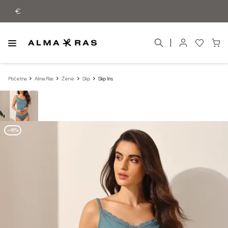
Besplatna dostava samo za narudžbe i
Početna
Alma Ras
Žene
Slip
Slip Iris
–41%