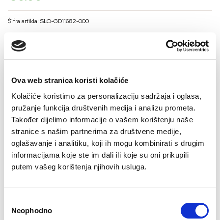
Šifra artikla: SLO-GD11682-000
COLOR
VELIČINE ZA ŽENE
Ova web stranica koristi kolačiće
Kolačiće koristimo za personalizaciju sadržaja i oglasa,
36
38
40
42
44
46
pružanje funkcija društvenih medija i analizu prometa.
Kalkulator velicine
Također dijelimo informacije o vašem korištenju naše
stranice s našim partnerima za društvene medije,
-
+
DODAJTE U KORPU
oglašavanje i analitiku, koji ih mogu kombinirati s drugim
informacijama koje ste im dali ili koje su oni prikupili
putem vašeg korištenja njihovih usluga.
Viskoza 95%
Elastan 5%
Consent
Neophodno
Selection