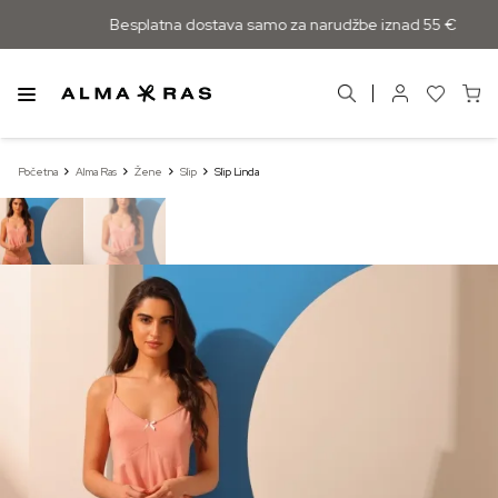
Besplatna dostava samo za narudžbe iznad 55 €
Početna
Alma Ras
Žene
Slip
Slip Linda