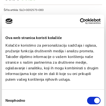
price
price
was:
is:
Šifra artikla: SLO-GD12573-000
€8.90.
€6.23.
BOJA
Ova web stranica koristi kolačiće
VELIČNA
Kolačiće koristimo za personalizaciju sadržaja i oglasa,
36
38
40
42
44
46
pružanje funkcija društvenih medija i analizu prometa.
Kalkulator velicine
Također dijelimo informacije o vašem korištenju naše
stranice s našim partnerima za društvene medije,
-
+
oglašavanje i analitiku, koji ih mogu kombinirati s drugim
DODAJTE U KORPU
informacijama koje ste im dali ili koje su oni prikupili
putem vašeg korištenja njihovih usluga.
Sastav:
Consent
Neophodno
Selection