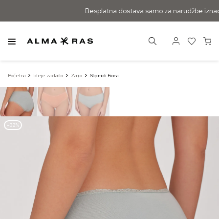
Besplatna dostava samo za narudžbe iznad 
Početna
Ideje za darilo
Zanjo
Slip midi Fiona
–32%