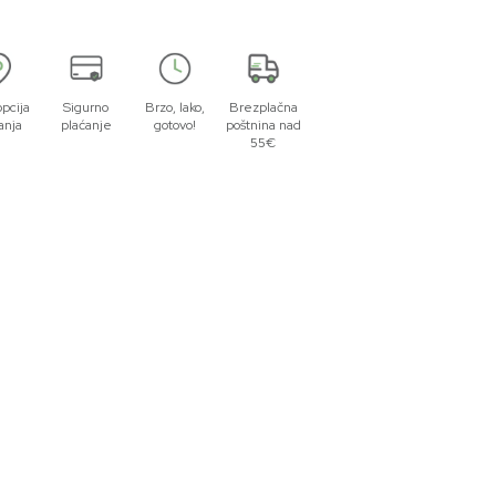
opcija
Sigurno
Brzo, lako,
Brezplačna
anja
plaćanje
gotovo!
poštnina nad
55€