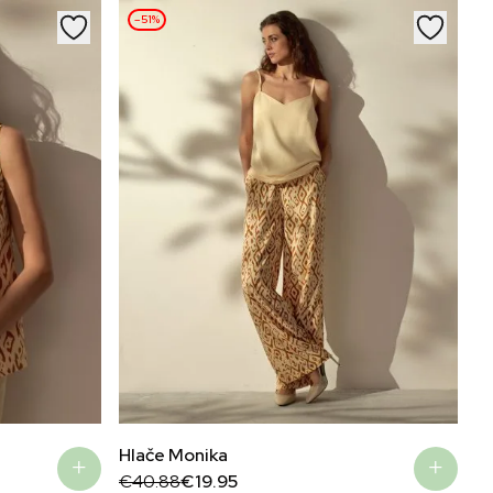
–51%
Hlače Monika
S
Original
Current
Or
C
€
40.88
€
19.95
€