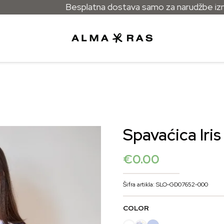
Besplatna dostava samo za narudžbe iznad 
Spavaćica Iris
€
0.00
Šifra artikla: SLO-GD07652-000
COLOR