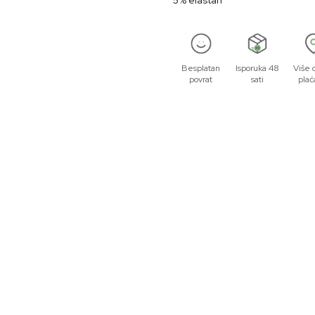
5% elastan
Besplatan
Isporuka 48
Više 
povrat
sati
plać