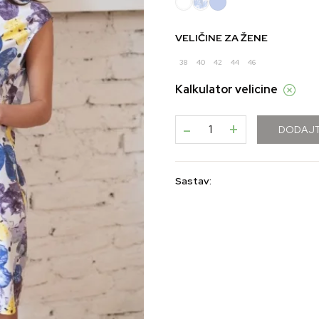
VELIČINE ZA ŽENE
38
40
42
44
46
Kalkulator velicine
-
+
DODAJT
Sastav: