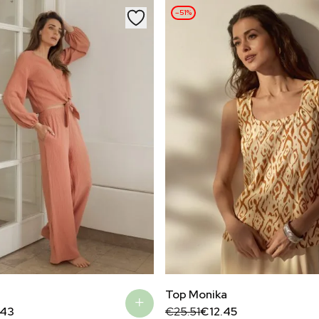
–51%
Top Monika
Original
Current
.43
€
25.51
€
12.45