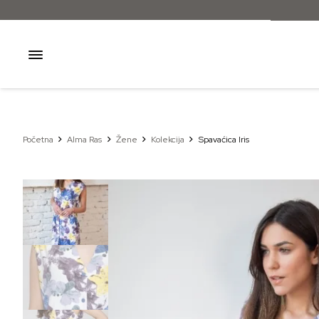
Početna
Alma Ras
Žene
Kolekcija
Spavaćica Iris