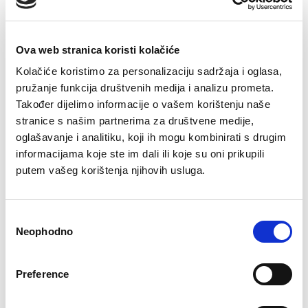
Šifra artikla: SLO-GD10887-000
Ova web stranica koristi kolačiće
COLOR
Kolačiće koristimo za personalizaciju sadržaja i oglasa,
pružanje funkcija društvenih medija i analizu prometa.
Također dijelimo informacije o vašem korištenju naše
VELIČINE ZA ŽENE
stranice s našim partnerima za društvene medije,
36
38
40
42
44
oglašavanje i analitiku, koji ih mogu kombinirati s drugim
informacijama koje ste im dali ili koje su oni prikupili
Kalkulator velicine
putem vašeg korištenja njihovih usluga.
-
+
DODAJTE U KORPU
Consent
Neophodno
Selection
Sastav:
Preference
83% poliamid
17% elastan