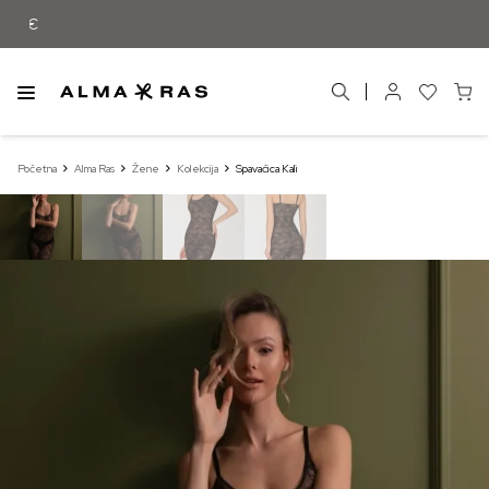
Besplatna dostava samo za narudžbe iz
Početna
Alma Ras
Žene
Kolekcija
Spavaćica Kali