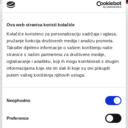
Spavaćica Rubi
Ova web stranica koristi kolačiće
€
0.00
Kolačiće koristimo za personalizaciju sadržaja i oglasa,
pružanje funkcija društvenih medija i analizu prometa.
Šifra artikla: SLO-GD08229-000
Također dijelimo informacije o vašem korištenju naše
COLOR
stranice s našim partnerima za društvene medije,
oglašavanje i analitiku, koji ih mogu kombinirati s drugim
informacijama koje ste im dali ili koje su oni prikupili
putem vašeg korištenja njihovih usluga.
VELIČINE ZA ŽENE
36
38
40
42
44
Consent
Kalkulator velicine
Neophodno
Selection
-
+
DODAJTE U KORPU
Preference