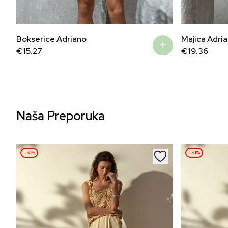
Bokserice Adriano
Majica Adri
€
15.27
€
19.36
Naša Preporuka
–51%
–51%