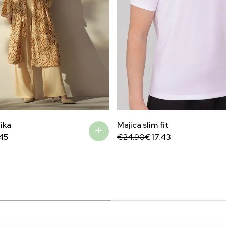
ika
Majica slim fit
Original
Current
45
€
24.90
€
17.43
price
price
was:
is:
€24.90.
€17.43.