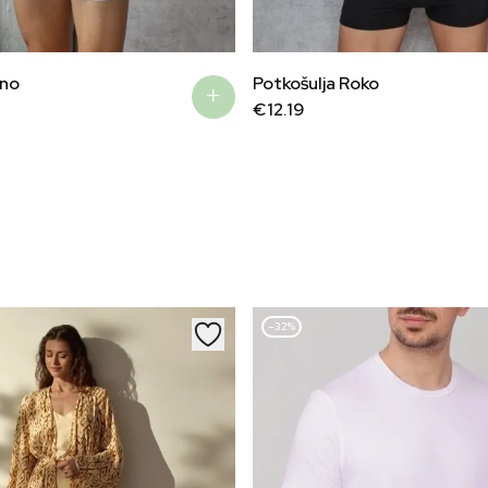
ano
Potkošulja Roko
€
12.19
–32%