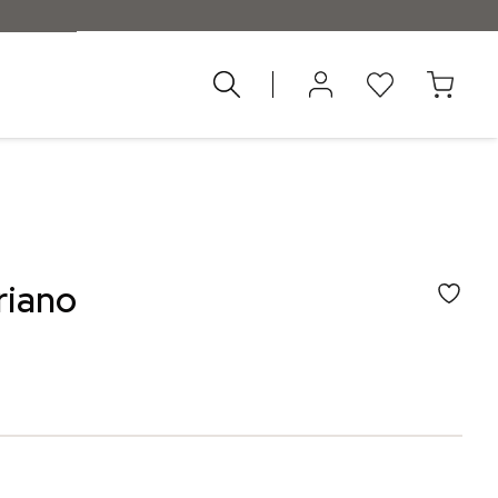
55 €
riano