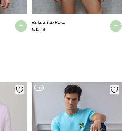
Bokserice Roko
€
12.19
–41%