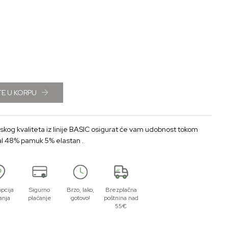
E U KORPU
nskog kvaliteta iz linije BASIC osigurat će vam udobnost tokom
47% modal 48% pamuk 5% elastan .
opcija
Sigurno
Brzo, lako,
Brezplačna
anja
plaćanje
gotovo!
poštnina nad
55€