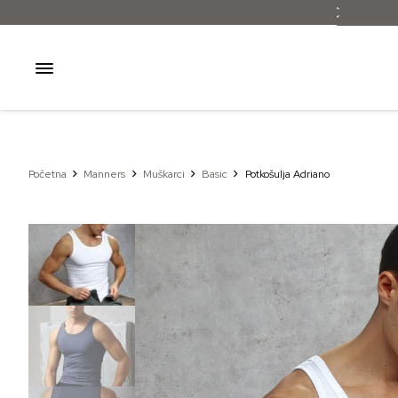
Početna
Manners
Muškarci
Basic
Potkošulja Adriano