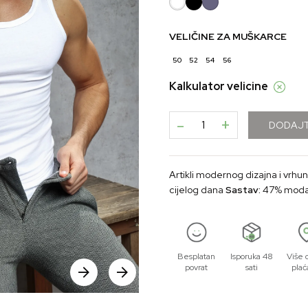
VELIČINE ZA MUŠKARCE
50
52
54
56
Kalkulator velicine
-
+
DODAJT
Artikli modernog dizajna i vrhu
cijelog dana
Sastav:
Besplatan
Isporuka 48
Više 
povrat
sati
plać