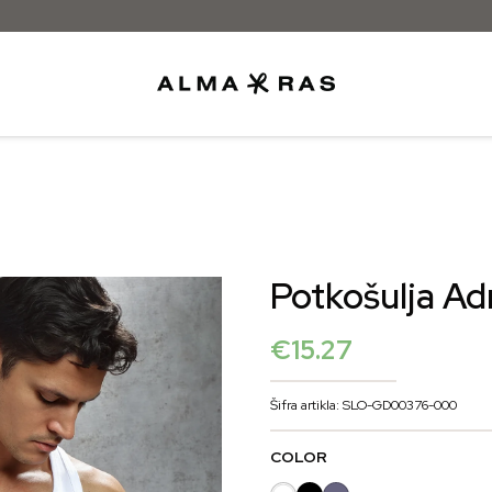
Besplatna dostava samo za narudžbe iznad 
Potkošulja Ad
€
15.27
Šifra artikla: SLO-GD00376-000
COLOR