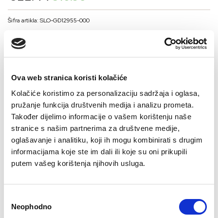
price
price
was:
is:
Šifra artikla: SLO-GD12955-000
€22.44.
€10.95.
BOJA
Ova web stranica koristi kolačiće
VELIČNA
Kolačiće koristimo za personalizaciju sadržaja i oglasa,
36
38
40
42
44
pružanje funkcija društvenih medija i analizu prometa.
Kalkulator velicine
Također dijelimo informacije o vašem korištenju naše
stranice s našim partnerima za društvene medije,
-
+
oglašavanje i analitiku, koji ih mogu kombinirati s drugim
DODAJTE U KORPU
informacijama koje ste im dali ili koje su oni prikupili
putem vašeg korištenja njihovih usluga.
Sastav:
Consent
Neophodno
Selection