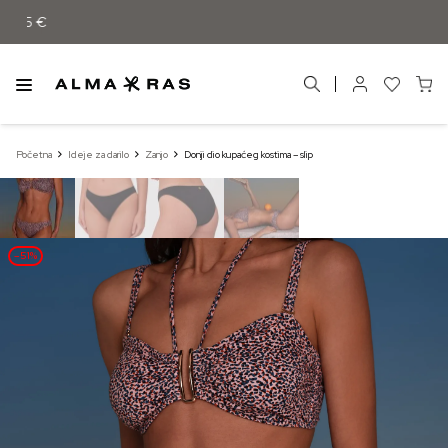
d 55 €
Početna
Ideje za darilo
Zanjo
Donji dio kupaćeg kostima – slip
–51%