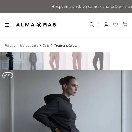
Besplatna dostava samo za narudžbe iznad
Početna
Ideje za darilo
Zanjo
Trenirka hlače Lea
–32%