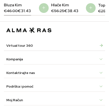
Bluza Kim
Hlače Kim
Top M
Original
Current
Original
Current
Origin
Curre
€
46.00
€
31.43
€
56.25
€
38.43
€
25.5
price
price
price
price
price
price
was:
is:
was:
is:
was:
is:
€46.00.
€31.43.
€56.25.
€38.43.
€25.5
€12.4
Virtual tour 360
Kompanija
Kontaktirajte nas
Podrška i pomoć
Moj Račun