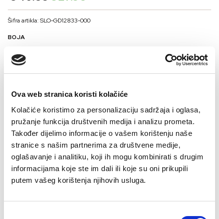
price
price
was:
is:
Šifra artikla: SLO-GD12833-000
€40.88.
€27.93.
BOJA
VELIČNA
Ova web stranica koristi kolačiće
36
38
40
42
44
Kolačiće koristimo za personalizaciju sadržaja i oglasa,
Kalkulator velicine
pružanje funkcija društvenih medija i analizu prometa.
Također dijelimo informacije o vašem korištenju naše
-
+
DODAJTE U KORPU
stranice s našim partnerima za društvene medije,
oglašavanje i analitiku, koji ih mogu kombinirati s drugim
informacijama koje ste im dali ili koje su oni prikupili
Lea
nije
obična
trenerka.
Ima
drugačiji
kroj
i
čvršći
cotton
fleece
koji
drži
putem vašeg korištenja njihovih usluga.
formu.
Dovoljno
je
opuštena
da
možeš
disati,
a
dovoljno
strukturirana
da
izgledaš
Procitaj sve
moćno.
Nije
samo
za “
usput”.
Ona
je
komad
koji
nosi
cijelu
kombinaciju.
Consent
Sastav: